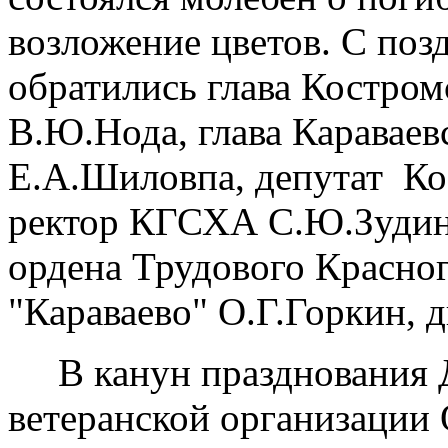
возложение цветов. С поз
обратились глава Костро
В.Ю.Нода, глава Караваев
Е.А.Шиловпа, депутат Ко
ректор КГСХА С.Ю.Зудин,
ордена Трудового Красно
"Караваево" О.Г.Горкин,
В канун празднования Д
ветеранской организации