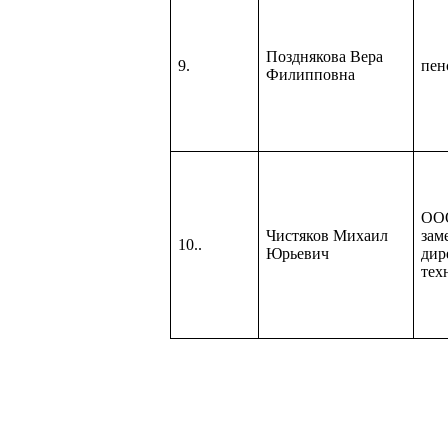
Позднякова Вера
9.
пен
Филипповна
ОО
Чистяков Михаил
зам
10..
Юрьевич
дир
тех