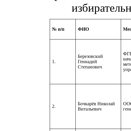
избиратель
№ п/п
ФИО
Мес
ФГ
Березовский
нач
1.
Геннадий
мет
Степанович
упр
Бочкарёв Николай
ООО
2.
Витальевич
ген