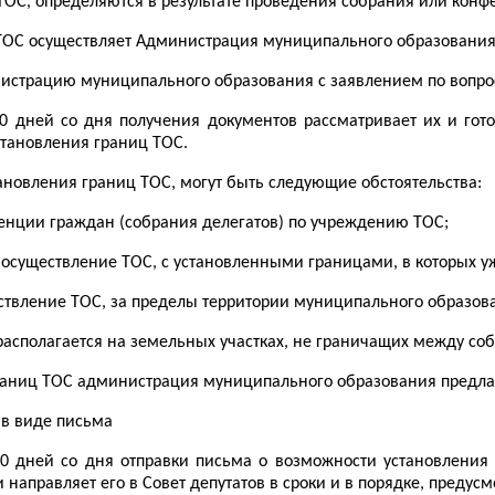
 ТОС, определяются в результате проведения собрания или кон
 ТОС осуществляет Администрация муниципального образования
нистрацию муниципального образования с заявлением по вопро
0 дней со дня получения документов рассматривает их и гот
становления границ ТОС.
новления границ ТОС, могут быть следующие обстоятельства:
енции граждан (собрания делегатов) по учреждению ТОС;
я осуществление ТОС, с установленными границами, в которых у
ествление ТОС, за пределы территории муниципального образов
располагается на земельных участках, не граничащих между соб
аниц ТОС администрация муниципального образования предлаг
 в виде письма
0 дней со дня отправки письма о возможности установления 
направляет его в Совет депутатов в сроки и в порядке, преду