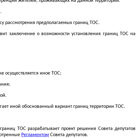
ференции жителей, проживающих на данной территории.
.
су рассмотрения предполагаемых границ ТОС.
овит заключение о возможности установления границ ТОС на
же осуществляется иное ТОС;
ания;
ой.
ает иной обоснованный вариант границ территории ТОС.
границ ТОС разрабатывает проект решения Совета депутатов
смотренные
Регламентом
Совета депутатов.