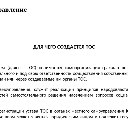
равление
ДЛЯ ЧЕГО СОЗДАЕТСЯ ТОС
м (далее - ТОС) понимается самоорганизация граждан по 
ельного и под свою ответственность осуществления собственн
ан или через создаваемые им органы ТОС.
самоуправления, служит реализации принципов народовласт
ей самостоятельного решения населением вопросов социал
егистрации устава ТОС в органах местного самоуправления Ка
 уставом может являться юридическим лицом и подлежит гос