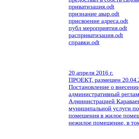
приватизация.odt
признание авар.odt
присвоение адреса.odt
публ мероприятия.odt
расприватизация.odt
справки.odt
20 апреля 2016 г.
ПРОЕКТ, размещен 20.04.2
Постановление о внесени
административный реглам
Администрацией Караваев
муниципальной услуги по
помещения в жилое поме
нежилое помещение, в том