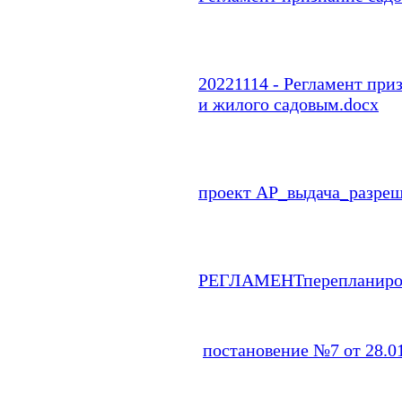
20221114 - Регламент при
и жилого садовым.docx
проект АР_выдача_разреш
РЕГЛАМЕНТперепланировк
постановение №7 от 28.0