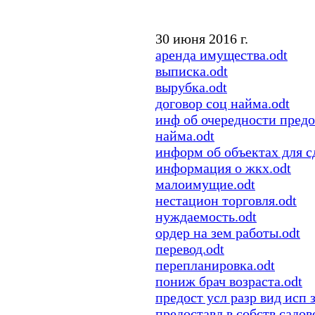
30 июня 2016 г.
аренда имущества.odt
выписка.odt
вырубка.odt
договор соц найма.odt
инф об очередности предо
найма.odt
информ об объектах для сд
информация о жкх.odt
малоимущие.odt
нестацион торговля.odt
нуждаемость.odt
ордер на зем работы.odt
перевод.odt
перепланировка.odt
пониж брач возраста.odt
предост усл разр вид исп 
предоставл в собств садов