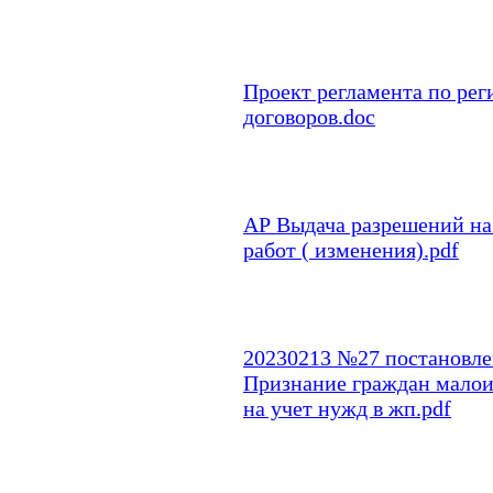
Проект регламента по рег
договоров.doc
АР Выдача разрешений н
работ ( изменения).pdf
20230213 №27 постановле
Признание граждан малои
на учет нужд в жп.pdf