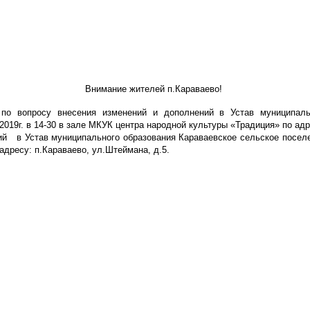
Внимание жителей п.Караваево!
по вопросу внесения изменений и дополнений в Устав муниципальн
2019г. в 14-30 в зале МКУК центра народной культуры «Традиция» по адр
ий
в Устав муниципального образования Караваевское сельское посел
адресу: п.Караваево, ул.Штеймана, д.5.