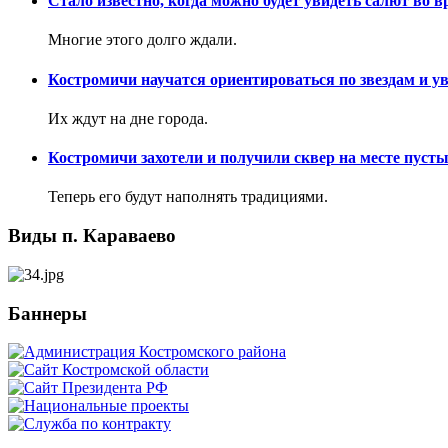
Стало известно, когда можно будет увидеть салют во в
Многие этого долго ждали.
Костромичи научатся ориентироваться по звездам и у
Их ждут на дне города.
Костромичи захотели и получили сквер на месте пуст
Теперь его будут наполнять традициями.
Виды п. Караваево
Баннеры