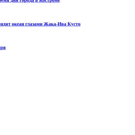
ремя дня города в Костроме
видят океан глазами Жака-Ива Кусто
ыря