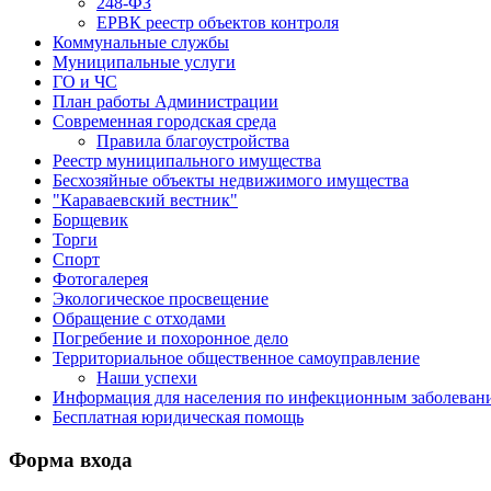
248-ФЗ
ЕРВК реестр объектов контроля
Коммунальные службы
Муниципальные услуги
ГО и ЧС
План работы Администрации
Современная городская среда
Правила благоустройства
Реестр муниципального имущества
Бесхозяйные объекты недвижимого имущества
"Караваевский вестник"
Борщевик
Торги
Спорт
Фотогалерея
Экологическое просвещение
Обращение с отходами
Погребение и похоронное дело
Территориальное общественное самоуправление
Наши успехи
Информация для населения по инфекционным заболевани
Бесплатная юридическая помощь
Форма входа