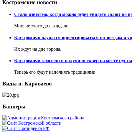
Костромские новости
Стало известно, когда можно будет увидеть салют во в
Многие этого долго ждали.
Костромичи научатся ориентироваться по звездам и у
Их ждут на дне города.
Костромичи захотели и получили сквер на месте пуст
Теперь его будут наполнять традициями.
Виды п. Караваево
Баннеры