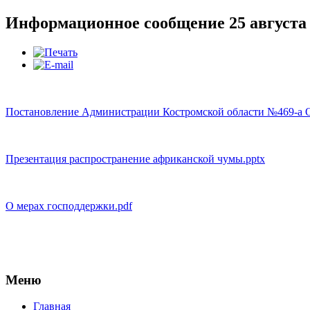
Информационное сообщение 25 августа 
Постановление Администрации Костромской области №469-а О 
Презентация распространение африканской чумы.pptx
О мерах господдержки.pdf
Меню
Главная