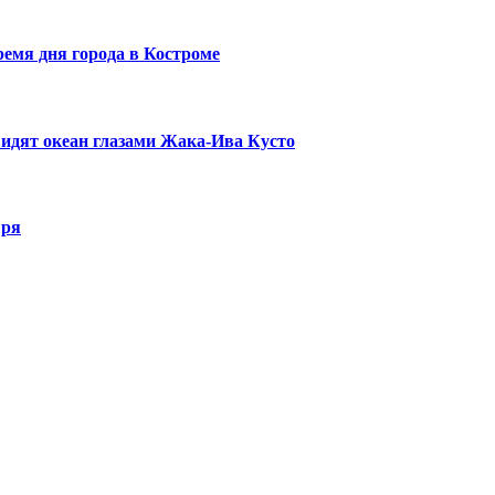
ремя дня города в Костроме
видят океан глазами Жака-Ива Кусто
ыря