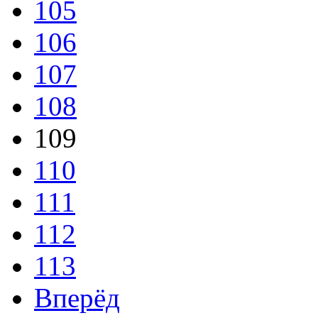
105
106
107
108
109
110
111
112
113
Вперёд