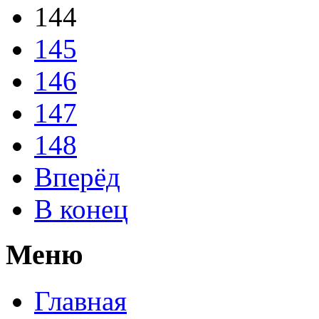
144
145
146
147
148
Вперёд
В конец
Меню
Главная