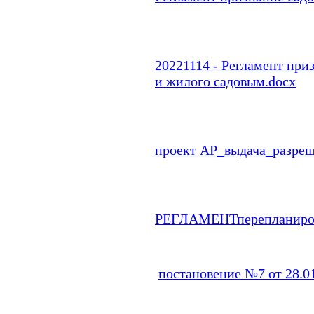
20221114 - Регламент при
и жилого садовым.docx
проект АР_выдача_разреш
РЕГЛАМЕНТперепланировк
постановение №7 от 28.0