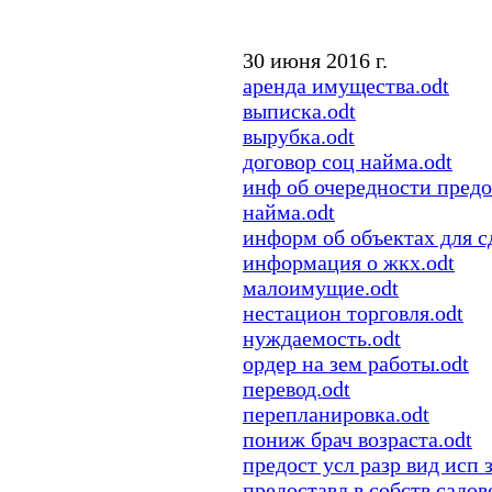
30 июня 2016 г.
аренда имущества.odt
выписка.odt
вырубка.odt
договор соц найма.odt
инф об очередности предо
найма.odt
информ об объектах для сд
информация о жкх.odt
малоимущие.odt
нестацион торговля.odt
нуждаемость.odt
ордер на зем работы.odt
перевод.odt
перепланировка.odt
пониж брач возраста.odt
предост усл разр вид исп 
предоставл в собств садов