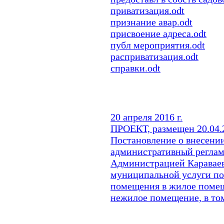
приватизация.odt
признание авар.odt
присвоение адреса.odt
публ мероприятия.odt
расприватизация.odt
справки.odt
20 апреля 2016 г.
ПРОЕКТ, размещен 20.04.2
Постановление о внесени
административный реглам
Администрацией Караваев
муниципальной услуги по
помещения в жилое поме
нежилое помещение, в том