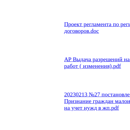
Проект регламента по рег
договоров.doc
АР Выдача разрешений н
работ ( изменения).pdf
20230213 №27 постановле
Признание граждан малои
на учет нужд в жп.pdf