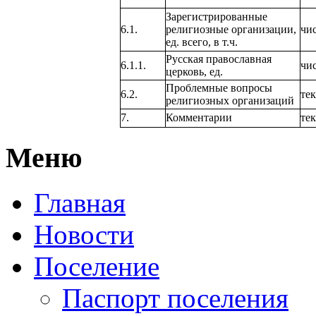
Зарегистрированные
6.1.
религиозные организации,
чи
ед. всего, в т.ч.
Русская православная
6.1.1.
чи
церковь, ед.
Проблемные вопросы
6.2.
тек
религиозных организаций
7.
Комментарии
тек
Меню
Главная
Новости
Поселение
Паспорт поселения