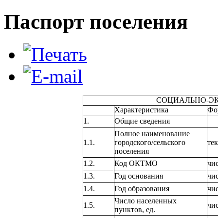
Паспорт поселения
СОЦИАЛЬНО-Э
Характеристика
Фо
1.
Общие сведения
Полное наименование
1.1.
городского/сельского
тек
поселения
1.2.
Код ОКТМО
чи
1.3.
Год основания
чи
1.4.
Год образования
чи
Число населенных
1.5.
чи
пунктов, ед.