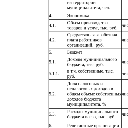
на территории
муниципалитета, чел.
4.
Экономика
Объем производства
4.1.
чи
товаров и услуг, тыс. руб.
Средмесячная заработная
4.2.
плата работников
чи
организаций,
руб.
5.
Бюджет
Доходы муниципального
5.1.
чи
бюджета, тыс. руб.
в т.ч. собственные, тыс.
5.1.1.
чи
руб.
Доля налоговых и
неналоговых доходов в
5.2.
общем объеме собственных
чи
доходов бюджета
муниципалитета, %
Расходы муниципального
5.3.
чи
бюджета всего, тыс. руб.
6.
Религиозные организации