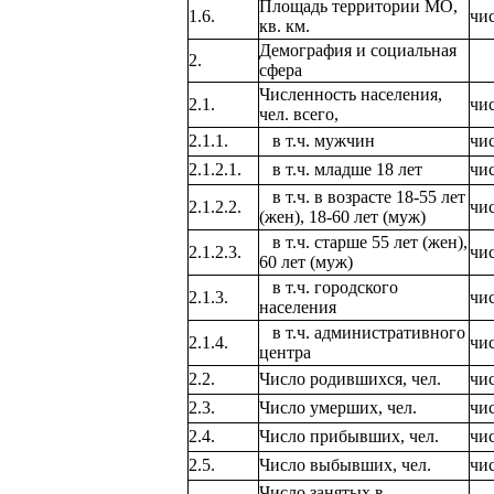
Площадь территории МО,
1.6.
чи
кв. км.
Демография и социальная
2.
сфера
Численность населения,
2.1.
чи
чел. всего,
2.1.1.
в т.ч. мужчин
чи
2.1.2.1.
в т.ч. младше 18 лет
чи
в т.ч. в возрасте 18-55 лет
2.1.2.2.
чи
(жен), 18-60 лет (муж)
в т.ч. старше 55 лет (жен),
2.1.2.3.
чи
60 лет (муж)
в т.ч. городского
2.1.3.
чи
населения
в т.ч. административного
2.1.4.
чи
центра
2.2.
Число родившихся, чел.
чи
2.3.
Число умерших, чел.
чи
2.4.
Число прибывших, чел.
чи
2.5.
Число выбывших, чел.
чи
Число занятых в