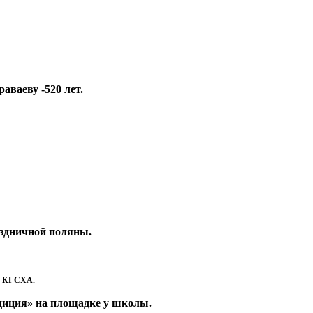
аваеву -520 лет.
аздничной поляны.
т» КГСХА.
диция» на площадке у школы.