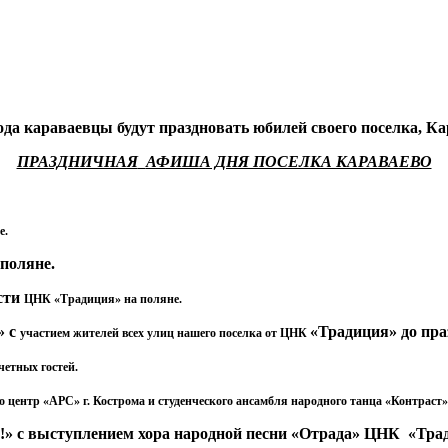
года караваевцы будут праздновать юбилей своего поселка, Кар
ПРАЗДНИЧНАЯ
АФИША ДНЯ ПОСЕЛКА КАРАВАЕВО
е.
поляне.
сти
ЦНК «Традиция» на поляне.
» с
«Традиция» до пр
участием жителей всех улиц нашего поселка от ЦНК
четных гостей.
 центр «АРС» г. Кострома и студенческого
ансамбля народного танца «Контрас
!» с
выступлением хора народной песни «Отрада» ЦНК
«Тра