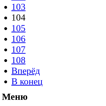
103
104
105
106
107
108
Вперёд
В конец
Меню