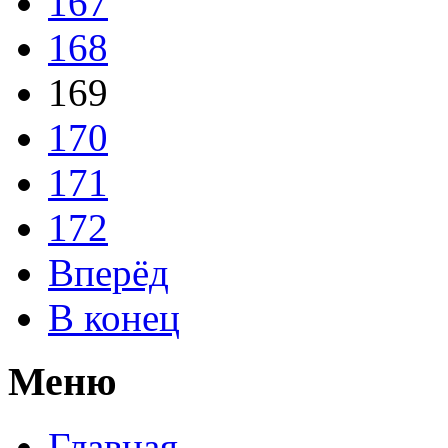
167
168
169
170
171
172
Вперёд
В конец
Меню
Главная